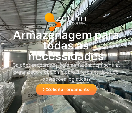
Armazenagem para
todas as
necessidades
Galpões preparados para armazenagem segura,
organizada e eficiente para diferentes tipos de
operações logísticas.
Solicitar orçamento